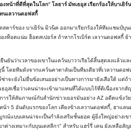
องหน้าที่ดีที่สุดในโลก” โลธาร์ มัทเธอุส เรียกร้องให้บาเยิร์
แทนเลวานดอฟสกี้
ีตสตาร์ของ บาเยิร์น มิวนิค ออกมาเรียกร้องให้ทีมแชมป์บุ
น ของท็อตแน่ม ฮ็อตสเปอร์ส ถ้าหากโรเบิร์ต เลวานดอฟสกี้ 
ืนยันว่าเวลาของเขาในแคว้นบาวาเรียได้สิ้นสุดลงแล้วแล
ี้ โดยทีมดังจากแคว้นคาตาลันเป็นทีมเดียวที่เวลวานดอฟส
ร์ซ่าจะยังไม่ยื่นข้อเสนออย่างเป็นทางการมายังเสือใต้ แต่ถ
งมัทเธอุสเชื่อว่าเคนน่าจะเข้ามาแทนที่ได้แบบไร้ที่ติเนื่อ
รให้สัมภาษณ์กับสำนักข่าวเยอรมันอย่าง AZ อดีตแข้งวัย 6
งหน้า 5 อันดับแรกของโลก เคียงข้างเลวานดอฟสกี้, ฮาแลนด
่สมบูรณ์แบบเคนน่าจะเป็นกำลังเสริมชั้นยอด ผู้ยิ่งใหญ่อย่างเ
ขาต่างเหมาะกับบุนเดสลีกา” สำหรับ แฮร์รี่ เคน ยังเหลือสัญ