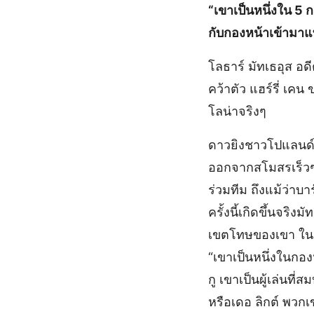
“เขาเป็นหนึ่งใน 5 ก
กับกองหน้าเข้ามา
โลธาร์ มัทเธอุส อด
คว้าตัว แฮร์รี่ เค
โลน่าจริงๆ
ดาวยิงชาวโปแลนด์ย
ออกจากสโมสรเร็วๆน
ร่วมทีม ถึงแม้ว่าบา
ครั้งนี้เกิดขึ้นจริ
เขตโทษของเขา ในกา
“เขาเป็นหนึ่งในกอ
กู เขาเป็นผู้เล่นที
หรือเดอ ลิกต์ พวกเ