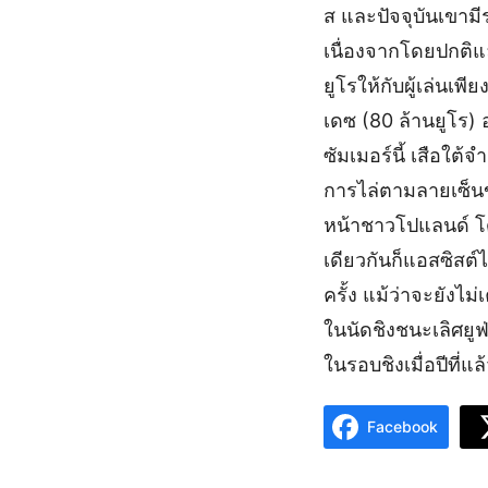
ส และปัจจุบันเขามี
เนื่องจากโดยปกติแล
ยูโรให้กับผู้เล่นเพ
เดซ (80 ล้านยูโร)
ซัมเมอร์นี้ เสือใ
การไล่ตามลายเซ็นข
หน้าชาวโปแลนด์ โ
เดียวกันก็แอสซิสต์
ครั้ง แม้ว่าจะยังไม
ในนัดชิงชนะเลิศยูฟ
ในรอบชิงเมื่อปีที่แ
Facebook