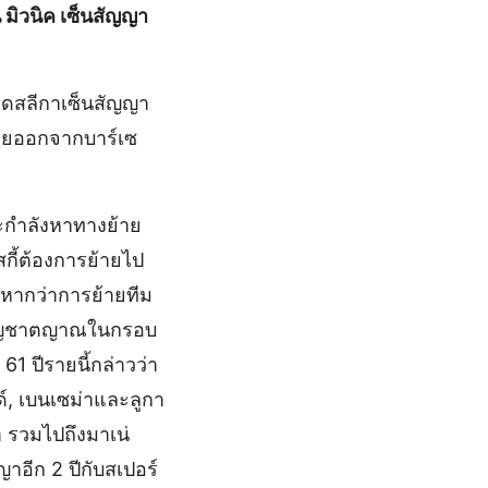
น มิวนิค เซ็นสัญญา
นเดสลีกาเซ็นสัญญา
ย้ายออกจากบาร์เซ
ะกำลังหาทางย้าย
กี้ต้องการย้ายไป
้าหากว่าการย้ายทีม
งจากสัญชาตญาณในกรอบ
1 ปีรายนี้กล่าวว่า
์, เบนเซม่าและลูกา
ขา รวมไปถึงมาเน่
ญาอีก 2 ปีกับสเปอร์