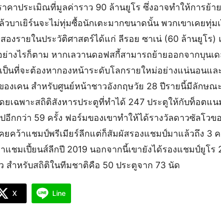
ราคาประเมิณที่มูลค่าราว 90 ล้านยูโร ซึ่งอาจทำให้การย้า
้วบาเยิร์นจะไม่ทุ่มซื้อนักเตะมากขนาดนั้น พวกเขาเคยทุ่ม
ียงสองรายในประวัติศาสตร์ได้แก่ ลีรอย ซาเน่ (60 ล้านยูโร)
 อย่างไรก็ตาม หากเลวานดอฟสกี้สามารถย้ายออกจากบุนเดส
ต้จำเป็นที่จะต้องหากองหน้าระดับโลกรายใหม่อย่างแน่นอนแ
องเคน สำหรับศูนย์หน้าชาวอังกฤษวัย 28 ปีรายนี้มีลักษณะ
ดยเฉพาะสถิติสังหารประตูที่ทำได้ 247 ประตูให้กับท็อต
ไปอีกกว่า 59 ครั้ง ฟอร์มของเขาทำให้ได้รางวัลดาวซัลโวของ
่เคยคว้าแชมป์พรีเมียร์ลีกแต่ก็สัมผัสรองแชมป์มาแล้วถึง 3 
่าแชมเปี้ยนส์ลีกปี 2019 นอกจากนี้เขายังได้รองแชมป์ยูโร
ล้ว สำหรับสถิติในทีมชาติคือ 50 ประตูจาก 73 นัด
X
Line