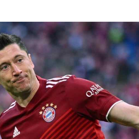
earch
r: