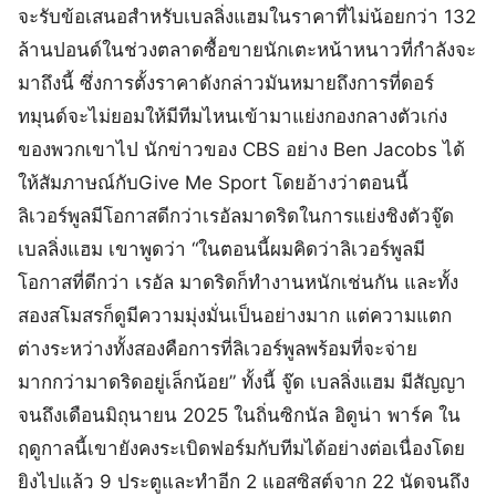
จะรับข้อเสนอสำหรับเบลลิ่งแฮมในราคาที่ไม่น้อยกว่า 132
ล้านปอนด์ในช่วงตลาดซื้อขายนักเตะหน้าหนาวที่กำลังจะ
มาถึงนี้ ซึ่งการตั้งราคาดังกล่าวมันหมายถึงการที่ดอร์
ทมุนด์จะไม่ยอมให้มีทีมไหนเข้ามาแย่งกองกลางตัวเก่ง
ของพวกเขาไป นักข่าวของ CBS อย่าง Ben Jacobs ได้
ให้สัมภาษณ์กับGive Me Sport โดยอ้างว่าตอนนี้
ลิเวอร์พูลมีโอกาสดีกว่าเรอัลมาดริดในการแย่งชิงตัวจู๊ด
เบลลิ่งแฮม เขาพูดว่า “ในตอนนี้ผมคิดว่าลิเวอร์พูลมี
โอกาสที่ดีกว่า เรอัล มาดริดก็ทำงานหนักเช่นกัน และทั้ง
สองสโมสรก็ดูมีความมุ่งมั่นเป็นอย่างมาก แต่ความแตก
ต่างระหว่างทั้งสองคือการที่ลิเวอร์พูลพร้อมที่จะจ่าย
มากกว่ามาดริดอยู่เล็กน้อย” ทั้งนี้ จู๊ด เบลลิ่งแฮม มีสัญญา
จนถึงเดือนมิถุนายน 2025 ในถิ่นซิกนัล อิดูน่า พาร์ค ใน
ฤดูกาลนี้เขายังคงระเบิดฟอร์มกับทีมได้อย่างต่อเนื่องโดย
ยิงไปแล้ว 9 ประตูและทำอีก 2 แอสซิสต์จาก 22 นัดจนถึง