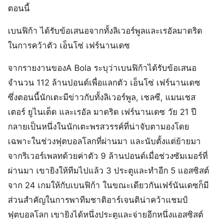
ตอนนี้
เบนฟิก้า ได้รับข้อเสนอจากทั้งลิเวอร์พูลและเรอัลมาดริด
ในการคว้าตัว เอ็นโซ่ เฟร์นานเดซ
จากรายงานของA Bola ระบุว่าเบนฟิก้าได้รับข้อเสนอ
จำนวน 112 ล้านปอนด์เพื่อแลกตัว เอ็นโซ่ เฟร์นานเดซ
ซึ่งตอนนี้นักเตะมีข่าวกับทั้งลิเวอร์พูล, เชลซี, แมนเชส
เตอร์ ยูไนเต็ด และเรอัล มาดริด เฟร์นานเดซ วัย 21 ปี
กลายเป็นหนึ่งในนักเตะพรสวรรค์ที่น่าจับตามองโดย
เฉพาะในช่วงฟุตบอลโลกที่ผ่านมา และนับตั้งแต่ย้ายมา
จากริเวอร์เพลทด้วยค่าตัว 9 ล้านปอนด์เมื่อช่วงซัมเมอร์ที่
ผ่านมา เขายิงให้ทีมไปแล้ว 3 ประตูและทำอีก 5 แอสซิสต์
จาก 24 เกมให้กับเบนฟิก้า ในขณะเดียวกันเฟร์นันเดซก็มี
ส่วนสำคัญในการพาทีมชาติอาร์เจนติน่าคว้าแชมป์
ฟุตบอลโลก เขายิงได้หนึ่งประตูและจ่ายอีกหนึ่งแอสซิสต์