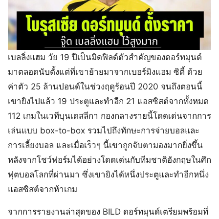
เบลลิ่งแฮม วัย 19 ปีเป็นมิดฟิลด์ตัวสำคัญของดอร์ทมุนด์
มาตลอดนับตั้งแต่ที่เขาย้ายมาจากเบอร์มิงแฮม ซิตี้ ด้วย
ค่าตัว 25 ล้านปอนด์ในช่วงฤดูร้อนปี 2020 จนถึงตอนนี้
เขายิงไปแล้ว 19 ประตูและทำอีก 21 แอสซิสต์จากทั้งหมด
112 เกมในเวทีบุนเดสลีกา กองกลางรายนี้โดดเด่นจากการ
เล่นแบบ box-to-box รวมไปถึงทักษะการจ่ายบอลและ
การเลี้ยงบอล และเมื่อเร็วๆ นี้เขาถูกจับตามองมากยิ่งขึ้น
หลังจากโชว์ฟอร์มได้อย่างโดดเด่นกับทีมชาติอังกฤษในศึก
ฟุตบอลโลกที่ผ่านมา ซึ่งเขายิงได้หนึ่งประตูและทำอีกหนึ่ง
แอสซิสต์จากห้าเกม
จากการรายงานล่าสุดของ BILD ดอร์ทมุนด์เตรียมพร้อมที่