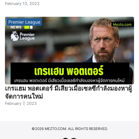
February 13, 2023
Premier League
เกรแฮม พอตเตอร์ มีเสียวเมื่อเซลซีกำลังมองหาผู้
จัดการคนใหม่
February 7, 2023
©2026 MEZTO.COM. ALL RIGHTS RESERVED.