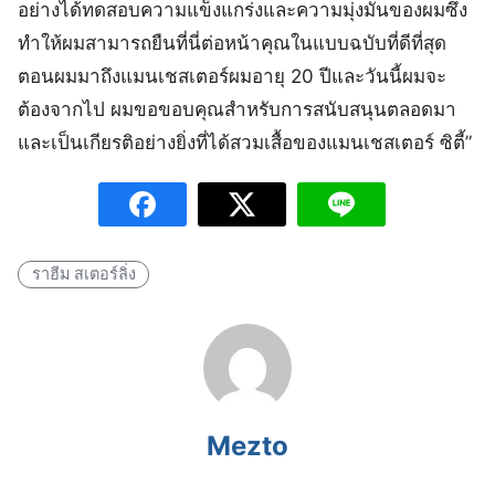
อย่างได้ทดสอบความแข็งแกร่งและความมุ่งมั่นของผมซึ่ง
ทำให้ผมสามารถยืนที่นี่ต่อหน้าคุณในแบบฉบับที่ดีที่สุด
ตอนผมมาถึงแมนเชสเตอร์ผมอายุ 20 ปีและวันนี้ผมจะ
ต้องจากไป ผมขอขอบคุณสำหรับการสนับสนุนตลอดมา
และเป็นเกียรติอย่างยิ่งที่ได้สวมเสื้อของแมนเชสเตอร์ ซิตี้”
ราฮีม สเตอร์ลิ่ง
Mezto