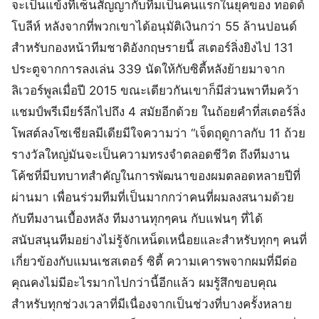
จะเป็นแข้งที่เซ็นสัญญากับทีมเป็นคนแรกในยุคของ ทอดด์
โบลีห์ หลังจากที่พวกเขาได้อนุมัติเงินกว่า 55 ล้านปอนด์
สำหรับกองหน้าทีมชาติอังกฤษรายนี้ สเตอร์ลิ่งยิงไป 131
ประตูจากการลงเล่น 339 นัดให้กับซิตี้หลังย้ายมาจาก
ลิเวอร์พูลเมื่อปี 2015 ขณะเดียวกันเขาก็มีส่วนพาทีมคว้า
แชมป์พรีเมียร์ลีกไปถึง 4 สมัยอีกด้วย ในถ้อยคำที่สเตอร์ลิ่ง
โพสต์ลงโซเชียลมีเดียมีใจความว่า “เจ็ดฤดูกาลกับ 11 ถ้วย
รางวัลใหญ่มันจะเป็นความทรงจำตลอดชีวิต ถึงทีมงาน
โค้ชที่มีบทบาทสำคัญในการพัฒนาของผมตลอดหลายปีที่
ผ่านมา เพื่อนร่วมทีมที่เป็นมากกว่าคนที่ผมลงสนามด้วย
กับทีมงานเบื้องหลัง ทีมงานทุกๆคน กับแฟนๆ ที่ได้
สนับสนุนทีมอย่างไม่รู้จักเหน็ดเหนื่อยและสำหรับทุกๆ คนที่
เกี่ยวข้องกับแมนเชสเตอร์ ซิตี้ ความเคารพจากผมที่มีต่อ
คุณคงไม่มีอะไรมากไปกว่านี้อีกแล้ว ผมรู้สึกขอบคุณ
สำหรับทุกช่วงเวลาที่มีเนื่องจากเป็นช่วงที่บางครั้งหลาย