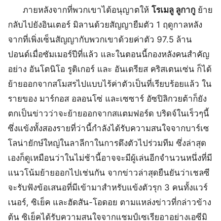
ภายหลังจากที่พวกเขาได้อนุญาตให้
โรเมลู ลูกากู
ย้าย
กลับไปยังอินเตอร์ มิลานด้วยสัญญายืมตัว 1 ฤดูกาลหลัง
จากที่เพิ่งเซ็นสัญญากับพวกเขาด้วยค่าตัว 97.5 ล้าน
ปอนด์เมื่อซัมเมอร์ปีที่แล้ว และในตอนนี้กองหลังคนสำคัญ
อย่าง อันโตนิโอ รูดิเกอร์ และ อันเดรียส คริสเตนเซ่น ก็ได้
ย้ายออกจากสโมสรไปแบบไร้ค่าตัวเป็นที่เรียบร้อยแล้ว ใน
รายของ มาร์กอส อลอนโซ่ และเซซาร์ อัซปิลิกวยต้าก็ยัง
ตกเป็นข่าวว่าจะย้ายออกจากสแตมฟอร์ด บริดจ์ในเร็วๆนี้
ซึ่งแข้งทั้งสองรายที่ว่านี้กำลังได้รับความสนใจจากบาร์เซ
โลน่ายักษ์ใหญ่ในลาลีกาในการดึงตัวไปร่วมทีม ซึ่งล่าสุด
เองก็ดูเหมือนว่าในไม่ช้านี้อาจจะมีผู้เล่นอีกจำนวนหนึ่งที่มี
แนวโน้มย้ายออกไปเช่นกัน จากข่าวล่าสุดยืนยันว่าเชลซี
จะรับฟังข้อเสนอที่มีเข้ามาสำหรับแข้งตัวรุก 3 คนทั้งแวร์
เนอร์, ซิเย็ค และฮัดสัน-โอดอย ตามแหล่งข่าวที่กล่าวข้าง
ต้น ซิเย็คได้รับความสนใจจากแชมป์เซเรียอาอย่างเอซีมิ