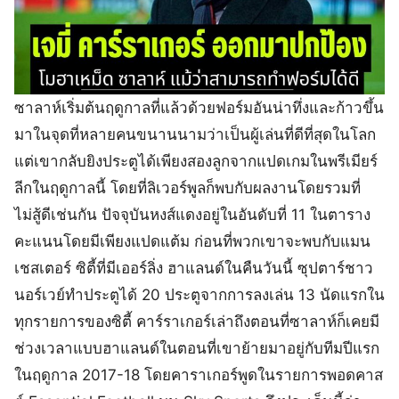
ซาลาห์เริ่มต้นฤดูกาลที่แล้วด้วยฟอร์มอันน่าทึ่งและก้าวขึ้น
มาในจุดที่หลายคนขนานนามว่าเป็นผู้เล่นที่ดีที่สุดในโลก
แต่เขากลับยิงประตูได้เพียงสองลูกจากแปดเกมในพรีเมียร์
ลีกในฤดูกาลนี้ โดยที่ลิเวอร์พูลก็พบกับผลงานโดยรวมที่
ไม่สู้ดีเช่นกัน ปัจจุบันหงส์แดงอยู่ในอันดับที่ 11 ในตาราง
คะแนนโดยมีเพียงแปดแต้ม ก่อนที่พวกเขาจะพบกับแมน
เชสเตอร์ ซิตี้ที่มีเออร์ลิ่ง ฮาแลนด์ในคืนวันนี้ ซุปตาร์ชาว
นอร์เวย์ทำประตูได้ 20 ประตูจากการลงเล่น 13 นัดแรกใน
ทุกรายการของซิตี้ คาร์ราเกอร์เล่าถึงตอนที่ซาลาห์ก็เคยมี
ช่วงเวลาแบบฮาแลนด์ในตอนที่เขาย้ายมาอยู่กับทีมปีแรก
ในฤดูกาล 2017-18 โดยคาราเกอร์พูดในรายการพอดคาส