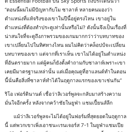
ต์ Essential Football บน Sky Sports ถึงประเด็นนี้ว่า
“ตอนนี้ผมไม่มีปัญหากับโม ซาลาห์ หลายคนมองว่า
ตำแหน่งที่แท้จริงของเขาในปีนี้อยู่ตรงไหน เขาอยู่ใน
ตำแหน่งที่ต้องทำประตูเท่านั้นหรือไม่? ดังนั้นจึงเป็นเรื่องที่
น่าสนใจที่จะดูถึงภาพรวมของเกมมากกว่าว่าบทบาทของ
เขาเปลี่ยนไปในทิศทางไหน ผมไม่คิดว่าคล็อปป์จะเปลี่ยน
บทบาทของเขา แต่จากที่เราเห็น เขาไม่ได้อยู่ในตำแหน่ง
ที่อันตรายมาก แต่ผู้คนก็ยังตั้งคำถามกับซาลาห์เพราะเขา
เคยมีมาตรฐานเหล่านั้น แต่เมื่อคุณดูที่ฮาแลนด์ทำในตอน
นี้นั่นคือสิ่งที่ซาลาห์ทำได้ในฤดูกาลแรกของเขาเช่นกัน”
ริโอ เฟอร์ดินานด์ เชื่อว่าลิเวอร์พูลจะกลับมาสร้างความ
มั่นใจอีกครั้ง หลังจากคว้าชัยในยูฟ่า แชมเปี้ยนส์ลีก
แม้ว่าลิเวอร์พูลจะไม่ได้อยู่ในฟอร์มที่สุดยอดในฤดูกาล
นี้ แต่พวกเขาเพิ่งเอาชนะเรนเจอร์ส 7-1 ในยูฟ่าแชมเปีย