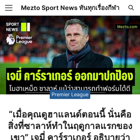
Skip
Mezto Sport News ทันทุกเรื่องกีฬา
to
Search
content
for:
เคลื่อนไหว
 Mezto.com เกี่ยวกับเรา
Premier League
“เมื่อคุณดูฮาแลนด์ตอนนี้ นั่นคือ
สิ่งที่ซาลาห์ทำในฤดูกาลแรกของ
เขา” เจมี่ คาร์ราเกอร์ อธิบายว่า