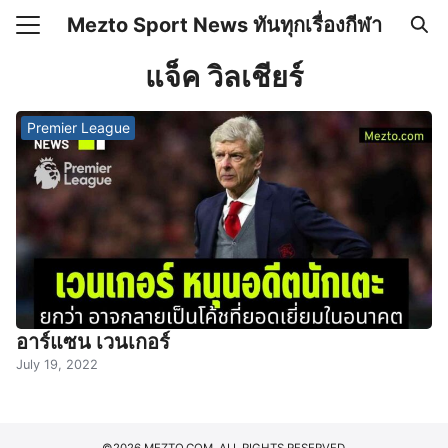
Skip
Mezto Sport News ทันทุกเรื่องกีฬา
to
Search
content
แจ็ค วิลเชียร์
for:
Premier League
เคลื่อนไหว
 Mezto.com เกี่ยวกับเรา
อาร์แซน เวนเกอร์
July 19, 2022