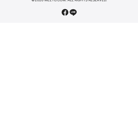
©2026 MEZTO.COM. ALL RIGHTS RESERVED.