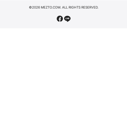
©2026 MEZTO.COM. ALL RIGHTS RESERVED.