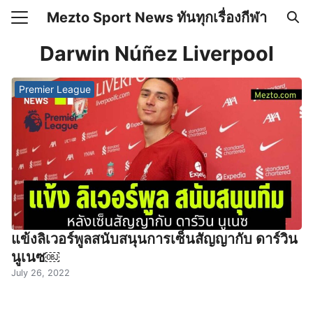
Skip
Mezto Sport News ทันทุกเรื่องกีฬา
to
Search
content
Darwin Núñez Liverpool
for:
Premier League
เคลื่อนไหว
 Mezto.com เกี่ยวกับเรา
แข้งลิเวอร์พูลสนับสนุนการเซ็นสัญญากับ ดาร์วิน
นูเนซ￼
July 26, 2022