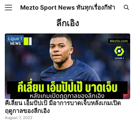
Skip
Mezto Sport News ทันทุกเรื่องกีฬา
to
Search
content
ลีกเอิง
for:
Ligue 1
เคลื่อนไหว
 Mezto.com เกี่ยวกับเรา
คีเลี่ยน เอ็มปัปเป้ มีอาการบาดเจ็บหลังเกมเปิด
ฤดูกาลของลีกเอิง
August 7, 2022