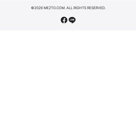
©2026 MEZTO.COM. ALL RIGHTS RESERVED.